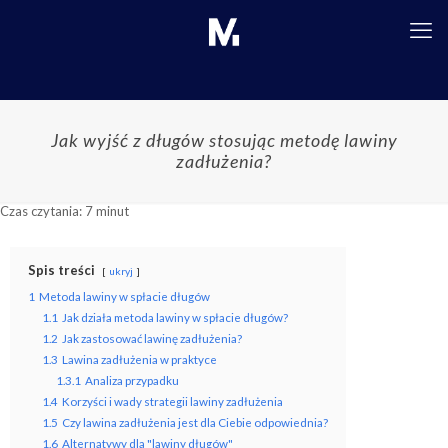
Jak wyjść z długów stosując metodę lawiny
zadłużenia?
Czas czytania:
7
minut
Spis treści
ukryj
1
Metoda lawiny w spłacie długów
1.1
Jak działa metoda lawiny w spłacie długów?
1.2
Jak zastosować lawinę zadłużenia?
1.3
Lawina zadłużenia w praktyce
1.3.1
Analiza przypadku
1.4
Korzyści i wady strategii lawiny zadłużenia
1.5
Czy lawina zadłużenia jest dla Ciebie odpowiednia?
1.6
Alternatywy dla "lawiny długów"