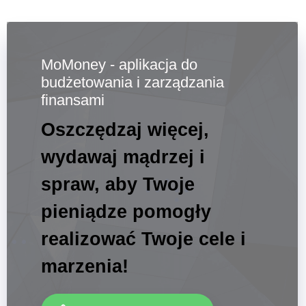
MoMoney - aplikacja do
budżetowania i zarządzania
finansami
Oszczędzaj więcej,
wydawaj mądrzej i
spraw, aby Twoje
pieniądze pomogły
realizować Twoje cele i
marzenia!