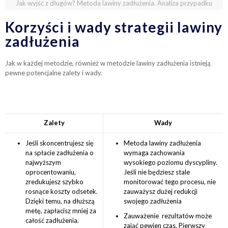
Jak wyjść z długów? Metoda lawiny zadłużenia. Analiza przypadku
Korzyści i wady strategii lawiny
zadłużenia
Jak w każdej metodzie, również w metodzie lawiny zadłużenia istnieją
pewne potencjalne zalety i wady.
Zalety
Wady
Jeśli skoncentrujesz się
Metoda lawiny zadłużenia
na spłacie zadłużenia o
wymaga zachowania
najwyższym
wysokiego poziomu dyscypliny.
oprocentowaniu,
Jeśli nie będziesz stale
zredukujesz szybko
monitorować tego procesu, nie
rosnące koszty odsetek.
zauważysz dużej redukcji
Dzięki temu, na dłuższą
swojego zadłużenia
metę, zapłacisz mniej za
Zauważenie rezultatów może
całość zadłużenia.
zająć pewien czas. Pierwszy