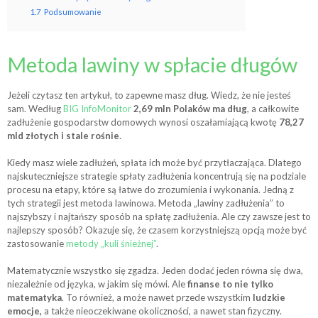
1.7
Podsumowanie
Metoda lawiny w spłacie długów
Jeżeli czytasz ten artykuł, to zapewne masz dług. Wiedz, że nie jesteś
sam. Według
BIG InfoMonitor
2,69 mln Polaków ma dług
, a całkowite
zadłużenie gospodarstw domowych wynosi oszałamiającą kwotę
78,27
mld złotych i stale rośnie
.
Kiedy masz wiele zadłużeń, spłata ich może być przytłaczająca. Dlatego
najskuteczniejsze strategie spłaty zadłużenia koncentrują się na podziale
procesu na etapy, które są łatwe do zrozumienia i wykonania. Jedną z
tych strategii jest metoda lawinowa.
Metoda „lawiny zadłużenia” to
najszybszy i najtańszy sposób na spłatę zadłużenia. Ale czy zawsze jest to
najlepszy sposób? Okazuje się, że czasem korzystniejszą opcją może być
zastosowanie
metody „kuli śnieżnej”
.
Matematycznie wszystko się zgadza. Jeden dodać jeden równa się dwa,
niezależnie od języka, w jakim się mówi. Ale
finanse to nie tylko
matematyka
. To również, a może nawet przede wszystkim
ludzkie
emocje,
a także nieoczekiwane okoliczności, a nawet stan fizyczny.