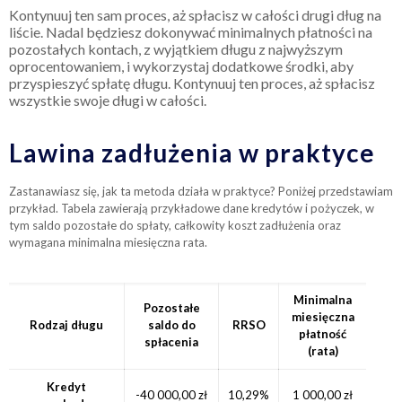
Kontynuuj ten sam proces, aż spłacisz w całości drugi dług na
liście. Nadal będziesz dokonywać minimalnych płatności na
pozostałych kontach, z wyjątkiem długu z najwyższym
oprocentowaniem, i wykorzystaj dodatkowe środki, aby
przyspieszyć spłatę długu. Kontynuuj ten proces, aż spłacisz
wszystkie swoje długi w całości.
Lawina zadłużenia w praktyce
Zastanawiasz się, jak ta metoda działa w praktyce? Poniżej przedstawiam
przykład. Tabela zawierają przykładowe dane kredytów i pożyczek, w
tym saldo pozostałe do spłaty, całkowity koszt zadłużenia oraz
wymagana minimalna miesięczna rata.
Minimalna
Pozostałe
miesięczna
Rodzaj długu
saldo do
RRSO
płatność
spłacenia
(rata)
Kredyt
-40 000,00 zł
10,29%
1 000,00 zł