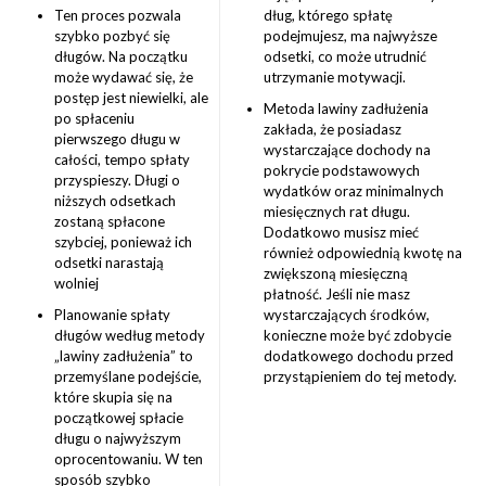
Ten proces pozwala
dług, którego spłatę
szybko pozbyć się
podejmujesz, ma najwyższe
długów. Na początku
odsetki, co może utrudnić
może wydawać się, że
utrzymanie motywacji.
postęp jest niewielki, ale
Metoda lawiny zadłużenia
po spłaceniu
zakłada, że posiadasz
pierwszego długu w
wystarczające dochody na
całości, tempo spłaty
pokrycie podstawowych
przyspieszy. Długi o
wydatków oraz minimalnych
niższych odsetkach
miesięcznych rat długu.
zostaną spłacone
Dodatkowo musisz mieć
szybciej, ponieważ ich
również odpowiednią kwotę na
odsetki narastają
zwiększoną miesięczną
wolniej
płatność. Jeśli nie masz
Planowanie spłaty
wystarczających środków,
długów według metody
konieczne może być zdobycie
„lawiny zadłużenia” to
dodatkowego dochodu przed
przemyślane podejście,
przystąpieniem do tej metody.
które skupia się na
początkowej spłacie
długu o najwyższym
oprocentowaniu. W ten
sposób szybko