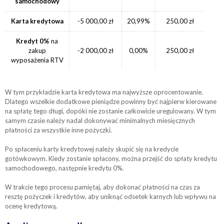
samochodowy
Karta kredytowa
-5 000,00 zł
20,99%
250,00 zł
Kredyt 0%
na
zakup
-2 000,00 zł
0,00%
250,00 zł
wyposażenia RTV
W tym przykładzie karta kredytowa ma najwyższe oprocentowanie.
Dlatego wszelkie dodatkowe pieniądze powinny być najpierw kierowane
na spłatę tego długi, dopóki nie zostanie całkowicie uregulowany. W tym
samym czasie należy nadal dokonywać minimalnych miesięcznych
płatności za wszystkie inne pożyczki.
Po spłaceniu karty kredytowej należy skupić się na kredycie
gotówkowym. Kiedy zostanie spłacony, można przejść do spłaty kredytu
samochodowego, następnie kredytu 0%.
W trakcie tego procesu pamiętaj, aby dokonać płatności na czas za
resztę pożyczek i kredytów, aby uniknąć odsetek karnych lub wpływu na
ocenę kredytową.