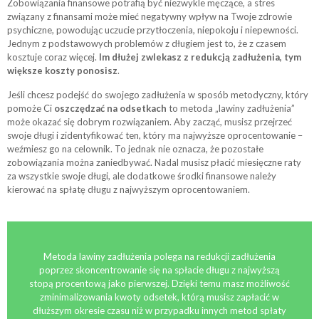
Zobowiązania finansowe potrafią być niezwykle męczące, a stres
związany z finansami może mieć negatywny wpływ na Twoje zdrowie
psychiczne, powodując uczucie przytłoczenia, niepokoju i niepewności.
Jednym z podstawowych problemów z długiem jest to, że z czasem
kosztuje coraz więcej.
Im dłużej zwlekasz z redukcją zadłużenia, tym
większe koszty ponosisz
.
Jeśli chcesz podejść do swojego zadłużenia w sposób metodyczny, który
pomoże Ci
oszczędzać na odsetkach
to metoda „lawiny zadłużenia”
może okazać się dobrym rozwiązaniem. Aby zacząć, musisz przejrzeć
swoje długi i zidentyfikować ten, który ma najwyższe oprocentowanie –
weźmiesz go na celownik. To jednak nie oznacza, że pozostałe
zobowiązania można zaniedbywać. Nadal musisz płacić miesięczne raty
za wszystkie swoje długi, ale dodatkowe środki finansowe należy
kierować na spłatę długu z najwyższym oprocentowaniem.
Metoda lawiny zadłużenia polega na redukcji zadłużenia
poprzez skoncentrowanie się na spłacie długu z najwyższą
stopą procentową jako pierwszej. Dzięki temu masz możliwość
zminimalizowania kwoty odsetek, którą musisz zapłacić w
dłuższym okresie czasu niż w przypadku innych metod spłaty