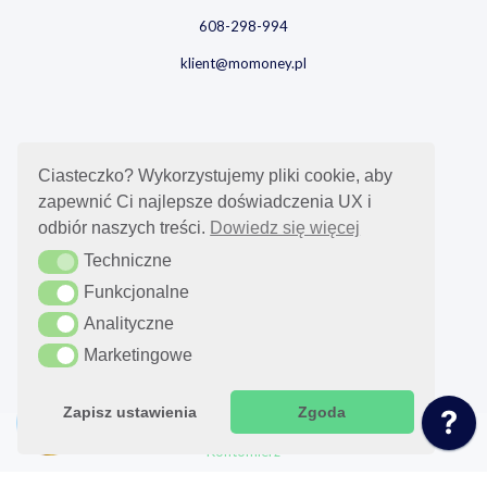
608-298-994
klient@momoney.pl
Lokalizacja
Ciasteczko? Wykorzystujemy pliki cookie, aby
zapewnić Ci najlepsze doświadczenia UX i
Olsztyn
odbiór naszych treści.
Dowiedz się więcej
ul. Kotańskiego 1
Techniczne
Techniczne
10-165 Olsztyn
Polska
Funkcjonalne
Funkcjonalne
Analityczne
Analityczne
Marketingowe
Marketingowe
Porównaj
YNAB
Zapisz ustawienia
Zgoda
You Need A Budget
Kontomierz