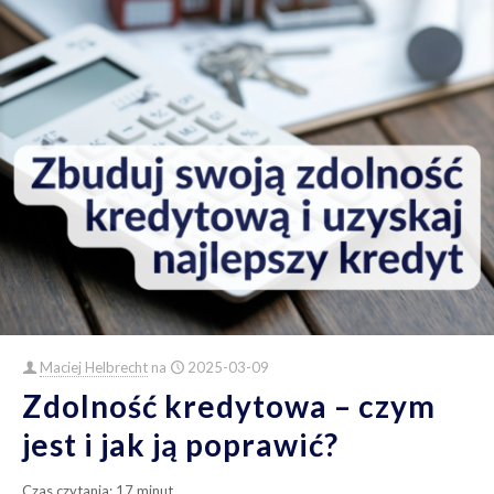
Maciej Helbrecht
na
2025-03-09
Zdolność kredytowa – czym
jest i jak ją poprawić?
Czas czytania:
17
minut