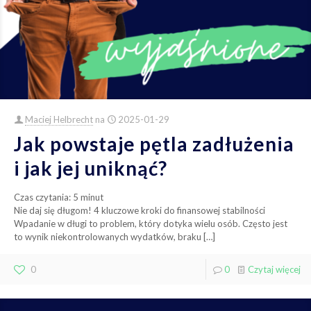
Maciej Helbrecht
na
2025-01-29
Jak powstaje pętla zadłużenia
i jak jej uniknąć?
Czas czytania:
5
minut
Nie daj się długom! 4 kluczowe kroki do finansowej stabilności
Wpadanie w długi to problem, który dotyka wielu osób. Często jest
to wynik niekontrolowanych wydatków, braku
[…]
0
0
Czytaj więcej