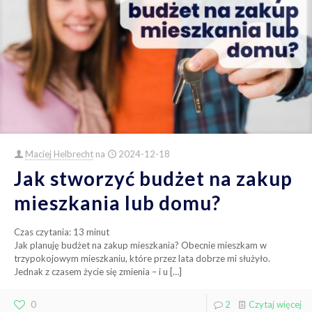
Maciej Helbrecht
na
2024-12-18
Jak stworzyć budżet na zakup
mieszkania lub domu?
Czas czytania:
13
minut
Jak planuję budżet na zakup mieszkania? Obecnie mieszkam w
trzypokojowym mieszkaniu, które przez lata dobrze mi służyło.
Jednak z czasem życie się zmienia – i u
[…]
0
2
Czytaj więcej