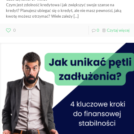
Czym jest zdolność kredytowa i jak zwiększyć swoje szanse na
kredyt? Planujesz ubiegać się o kredyt, ale nie masz pewności, jaką
kwotę możesz otrzymać? Wiele zależy
[…]
0
0
Czytaj więcej