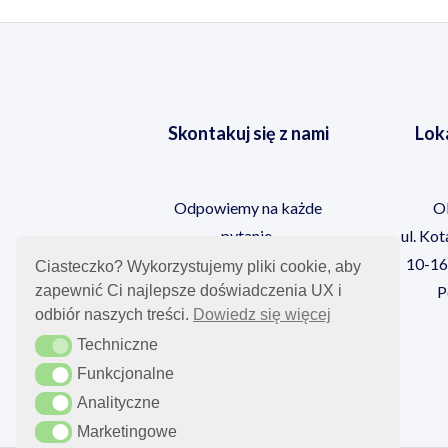
Skontakuj się z nami
Loka
Odpowiemy na każde
O
pytanie.
ul. Ko
10-16
Ciasteczko? Wykorzystujemy pliki cookie, aby
608-298-994
zapewnić Ci najlepsze doświadczenia UX i
P
odbiór naszych treści.
Dowiedz się więcej
klient@momoney.pl
Techniczne
Techniczne
Funkcjonalne
Funkcjonalne
Analityczne
Analityczne
Marketingowe
Marketingowe