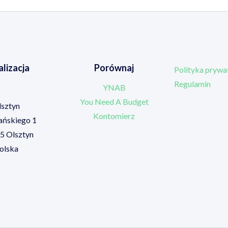
lizacja
Porównaj
Polityka prywa
Regulamin
YNAB
You Need A Budget
lsztyn
Kontomierz
tańskiego 1
5 Olsztyn
olska