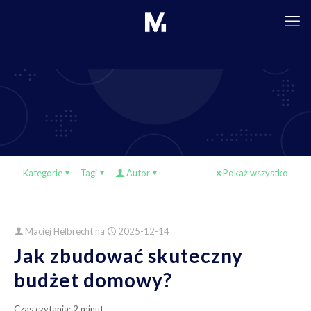
Kategorie
Tagi
Autor
Pokaż wszystko
Maciej Helbrecht
na
2025-12-14
Jak zbudować skuteczny
budżet domowy?
Czas czytania:
2
minut