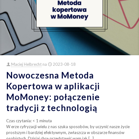
Maciej Helbrecht
na
2023-08-18
Nowoczesna Metoda
Kopertowa w aplikacji
MoMoney: połączenie
tradycji z technologią
Czas czytania:
< 1
minuta
W erze cyfryzacji wielu z nas szuka sposobów, by uczynić nasze życie
prostszym i bardziej efektywnym, zwłaszcza w obszarze finansów
osobistych. Dzisiaj chcę przedstawić wam jak
[…]