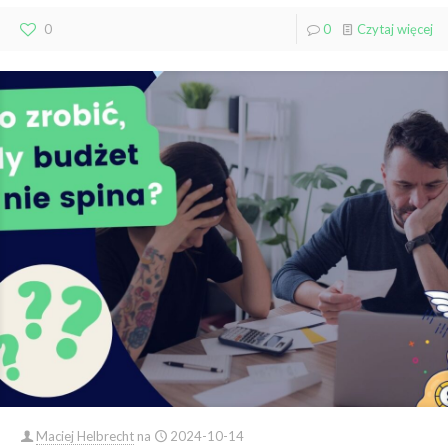
0
0
Czytaj więcej
Maciej Helbrecht
na
2024-10-14