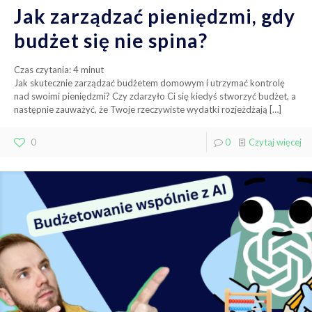
Jak zarządzać pieniędzmi, gdy
budżet się nie spina?
Czas czytania:
4
minut
Jak skutecznie zarządzać budżetem domowym i utrzymać kontrolę
nad swoimi pieniędzmi? Czy zdarzyło Ci się kiedyś stworzyć budżet, a
następnie zauważyć, że Twoje rzeczywiste wydatki rozjeżdżają
[…]
0
0
Czytaj więcej