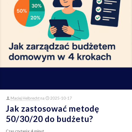
Maciej Helbrecht
na
2025-10-17
Jak zastosować metodę
50/30/20 do budżetu?
Czas czytania:
4
minut