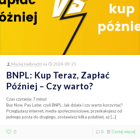
Maciej Helbrecht
na
2024-09-25
BNPL: Kup Teraz, Zapłać
Później – Czy warto?
Czas czytania:
7
minut
Buy Now, Pay Later, czyli BNPL: Jak działa i czy warto korzystać?
Przeglądasz internet, media społecznościowe, przeskakujesz od
jednego posta do drugiego, zostawiasz kilka polubień, aż
[…]
0
0
Czytaj więcej