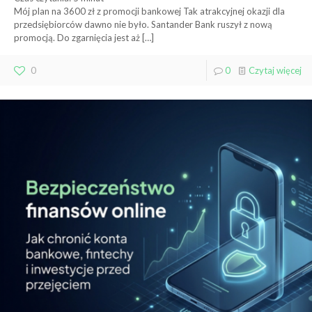
Mój plan na 3600 zł z promocji bankowej Tak atrakcyjnej okazji dla
przedsiębiorców dawno nie było. Santander Bank ruszył z nową
promocją. Do zgarnięcia jest aż
[…]
0
0
Czytaj więcej