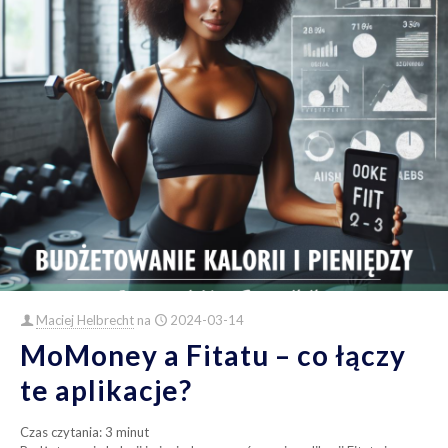
Maciej Helbrecht
na
2024-03-14
MoMoney a Fitatu – co łączy
te aplikacje?
Czas czytania:
3
minut