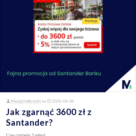
Maciej Helbrecht
na
2026-04-06
Jak zgarnąć 3600 zł z
Santander?
Czas czytania:
5
minut