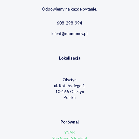
Odpowiemy na każde pytanie.
608-298-994
klient@momoney.pl
Lokalizacja
Olsztyn
ul. Kotańskiego 1
10-165 Olsztyn
Polska
Porównaj
YNAB
You Need A Budget