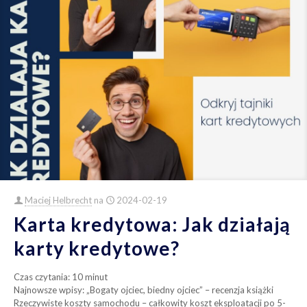
Maciej Helbrecht
na
2024-02-19
Karta kredytowa: Jak działają
karty kredytowe?
Czas czytania:
10
minut
Najnowsze wpisy: „Bogaty ojciec, biedny ojciec” – recenzja książki
Rzeczywiste koszty samochodu – całkowity koszt eksploatacji po 5-