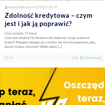
Maciej Helbrecht
na
2025-03-09
Zdolność kredytowa – czym
jest i jak ją poprawić?
Czas czytania:
17
minut
Czym jest zdolność kredytowa i jak zwiększyć swoje szanse na
kredyt? Planujesz ubiegać się o kredyt, ale nie masz pewności, jaką
kwotę możesz otrzymać? Wiele zależy
[…]
0
0
Czytaj więcej