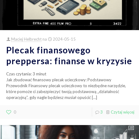
Maciej Helbrecht
na
2024-05-15
Plecak finansowego
preppersa: finanse w kryzysie
Czas czytania:
3
minut
Jak zbudować finansowy plecak ucieczkowy: Podstawowy
Przewodnik Finansowy plecak ucieczkowy to niezbędne narzędzie,
które pomoże ci zabezpieczyć twoją podstawową „działalność
operacyjną”, gdy nagle będziesz musiał opuścić
[…]
0
3
Czytaj więcej