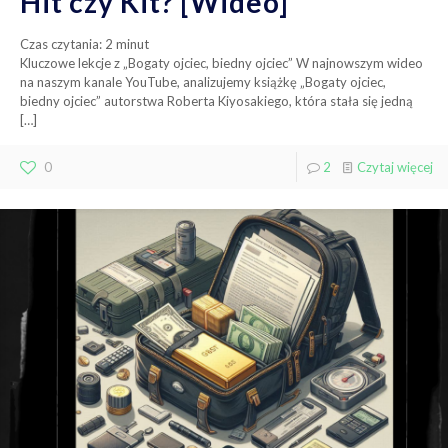
Hit czy Kit? [Wideo]
Czas czytania:
2
minut
Kluczowe lekcje z „Bogaty ojciec, biedny ojciec” W najnowszym wideo
na naszym kanale YouTube, analizujemy książkę „Bogaty ojciec,
biedny ojciec” autorstwa Roberta Kiyosakiego, która stała się jedną
[…]
0
2
Czytaj więcej